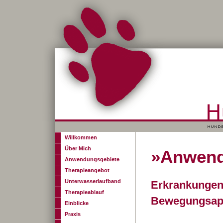
Willkommen
Über Mich
»Anwend
Anwendungsgebiete
Therapieangebot
Unterwasserlaufband
Erkrankungen
Therapieablauf
Bewegungsap
Einblicke
Praxis