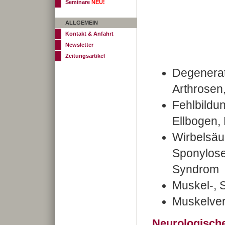
Seminare
NEU!
ALLGEMEIN
Kontakt & Anfahrt
Newsletter
Zeitungsartikel
Degenerat
Arthrosen, 
Fehlbildu
Ellbogen, 
Wirbelsäu
Sponylose
Syndrom
Muskel-, 
Muskelver
Neurologisch