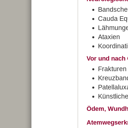
Bandschei
Cauda Eq
Lähmung
Ataxien
Koordinat
Vor und nach 
Frakturen
Kreuzband
Patellalux
Künstlich
Ödem, Wundh
Atemwegserk